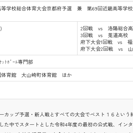
高等学校総合体育大会京都府予選 兼 第69回近畿高等学
土)
2回戦 vs 洛陽総合高
3回戦 vs 莵道高校 9
府下大会1回戦 vs 福知
府下大会2回戦 vs 山城
ｯﾄﾎﾞｰﾙ専門部
園体育館 大山崎町体育館 ほか
ーカップ予選・新人戦とすべての大会でベスト１６という
した中でスタートとした令和4年度の最初の公式戦、イン