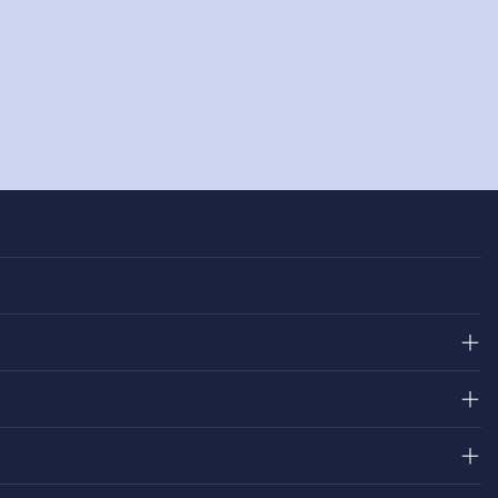
＋
＋
＋