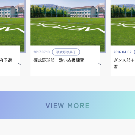
2017.07.13
2016.04.07
硬式野球男子
府予選
硬式野球部 熱い応援練習
ダンス部＋
習
VIEW MORE