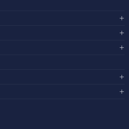
＋
＋
＋
＋
＋