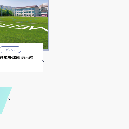
ダンス
硬式野球部 雨天練