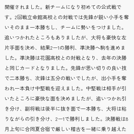
開催されました。新チームになり初めての公式戦で
す。2回戦立命館高校との対戦では先鋒が鋭い小手を奪
いそのまま一本勝ちし、チームに勢いをつけました。
追いつかれたところもありましたが、大将も豪快な左
片手面を決め、結果2ー1の勝利、準決勝へ駒を進めま
した。準決勝は花園高校との対戦となり、去年の決勝
と同じカードとなりました。先鋒が思い切りの良い技
で二本勝ち、次鋒は五分の戦いでしたが、出小手を奪
われ一本負け中堅戦を迎えました。中堅戦は相手が引
いたところに豪快な面を決めましたが、追いつかれ引
き分け、副将戦は後半に抜き面で一本勝ち、大将は粘
りながらの引き分け、2ー1で勝利しました。決勝戦は8
月上旬に合同夏合宿で厳しい稽古を一緒に乗り越えた