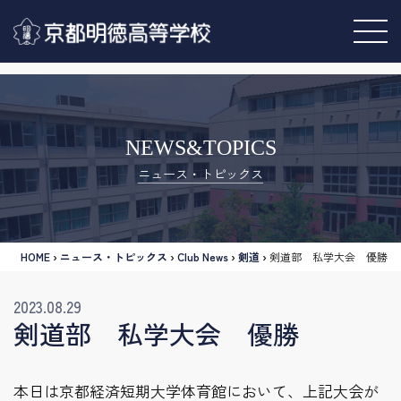
NEWS&TOPICS
ニュース・トピックス
HOME
›
ニュース・トピックス
›
Club News
›
剣道
›
剣道部 私学大会 優勝
2023.08.29
剣道部 私学大会 優勝
本日は京都経済短期大学体育館において、上記大会が