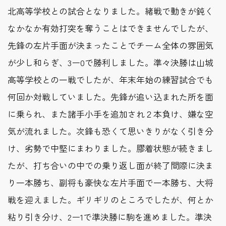
北高等学校との試合となりました。緒戦で動きが鈍く
なかなか有効打突を奪うことはできませんでしたが、
先鋒の左片手面が決まったことでチーム全体の雰囲気
が少し和らぎ、3ー0で勝利しました。準々決勝は山城
高等学校との一戦でしたが、年末年始の練習試合でも
何回か対戦していました。先鋒が追い込まれた所を面
に乗られ、また諸手小手を追加され２本負け、嫌な空
気が流れました。次鋒も恐くて思いきりがなく引き分
け、劣勢で中堅にまわりました。膠着状態が続きまし
たが、打ち合いの中での乗り返し面が終了間際に決ま
り一本勝ち、副将も豪快な左片手面で一本勝ち、大将
戦を迎えました。ギリギリのところでしたが、何とか
粘り引き分け、2ー1で準決勝に駒を進めました。準決