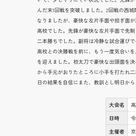
んだ末1回戦を突破しました。2回戦の西
なりましたが、豪快な左片手面や担ぎ面が
高校でした。先鋒が豪快な左片手面で先制
二本勝ちでした。副将は冷静な試合運びで
高校との決勝戦を前に、もう一度気合いを
を迎えました。初太刀で豪快な出頭面を決
から手元がおりたところに小手を打たれ二
日の結果を自信にまた、教訓とし明日から
大会名
高
日時
令
主催者
京