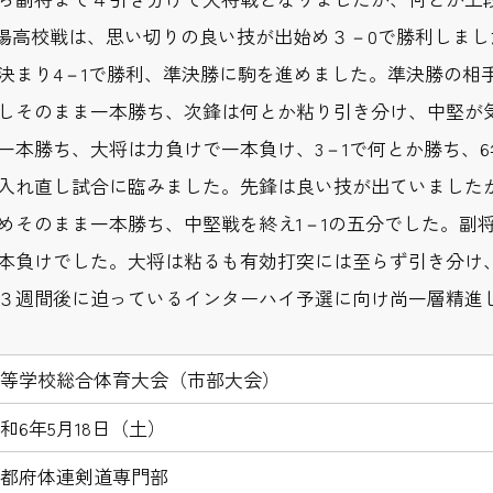
城陽高校戦は、思い切りの良い技が出始め３－0で勝利しま
決まり4－1で勝利、準決勝に駒を進めました。準決勝の相
しそのまま一本勝ち、次鋒は何とか粘り引き分け、中堅が
一本勝ち、大将は力負けで一本負け、3－1で何とか勝ち、
入れ直し試合に臨みました。先鋒は良い技が出ていました
めそのまま一本勝ち、中堅戦を終え1－1の五分でした。副
本負けでした。大将は粘るも有効打突には至らず引き分け、
３週間後に迫っているインターハイ予選に向け尚一層精進
等学校総合体育大会（市部大会）
和6年5月18日（土）
都府体連剣道専門部