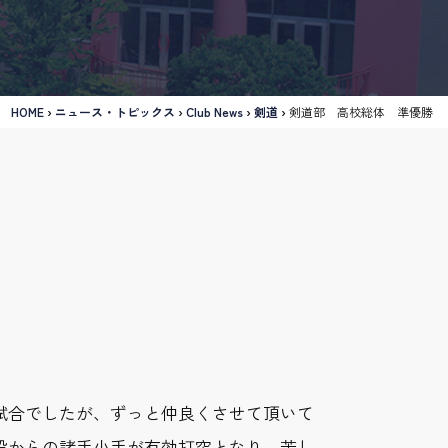
HOME
›
ニュース・トピックス
›
Club News
›
剣道
›
剣道部 高校総体 準優勝
試合でしたが、ずっと仲良くさせて頂いて
段からの諸手小手が有効打突となり、苦し