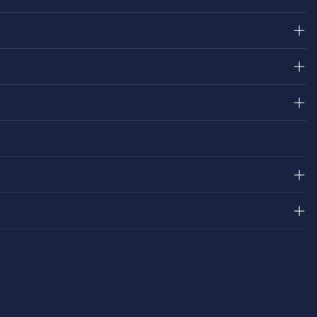
＋
＋
＋
＋
＋