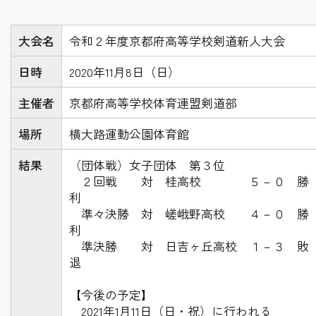
大会名
令和２年度京都府高等学校剣道新人大会
日時
2020年11月8日（日）
主催者
京都府高等学校体育連盟剣道部
場所
横大路運動公園体育館
結果
（団体戦）女子団体 第３位
２回戦 対 桂高校 ５－０ 勝
利
準々決勝 対 嵯峨野高校 ４－０ 勝
利
準決勝 対 日吉ヶ丘高校 １－３ 敗
退
【今後の予定】
2021年1月11日（日・祝）に行われる