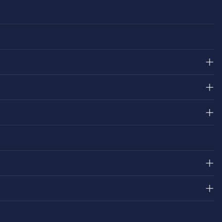
＋
＋
＋
＋
＋