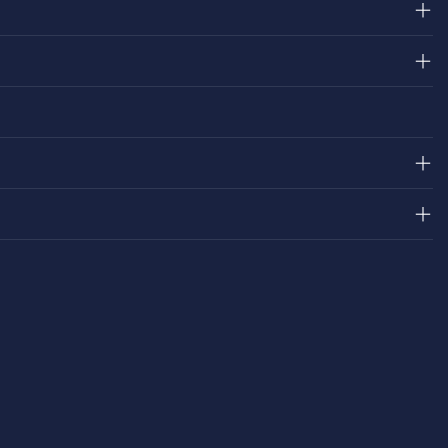
＋
＋
＋
＋