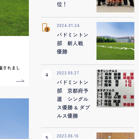
位！
2024.01.24
バドミントン
部 新人戦
優勝
催されまし
2023.09.27
バドミントン
部 京都府予
選 シングル
ス優勝 & ダブ
ルス優勝
2023.06.16