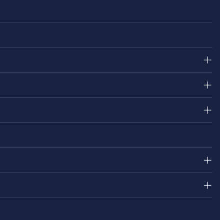
＋
＋
＋
＋
＋